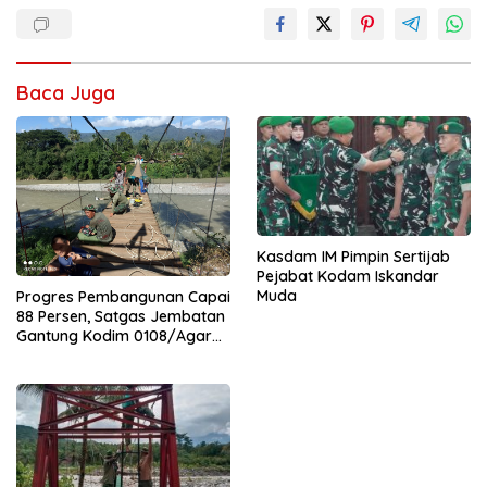
Baca Juga
Kasdam IM Pimpin Sertijab
Pejabat Kodam Iskandar
Muda
Progres Pembangunan Capai
88 Persen, Satgas Jembatan
Gantung Kodim 0108/Agara
Percepat Akses Warga Ds.
Kuning Abadi Aceh Tenggara