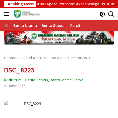
Langsung
Gantung Kodim 0108/Agara Percepat Akses Warga Ds. Kuning Ab
Breaking News
ke
konten
Beranda
Berita Utama
Berita Satuan
Persit
Beranda
Paud Kartika Gema Alpen Diresmikan
DSC_8223
Kodam IM
-
Berita Satuan
,
Berita Utama
,
Persit
21 Maret 2017