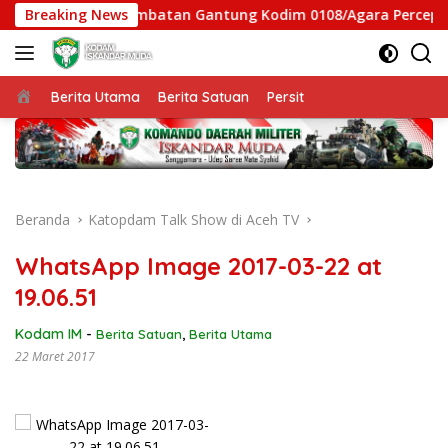
Langsung
rsen, Satgas Jembatan Gantung Kodim 0108/Agara Percepat Aks
Breaking News
ke
konten
Beranda
Berita Utama
Berita Satuan
Persit
Beranda
Katopdam Talk Show di Aceh TV
WhatsApp Image 2017-03-22 at
19.06.51
Kodam IM
-
Berita Satuan
,
Berita Utama
22 Maret 2017