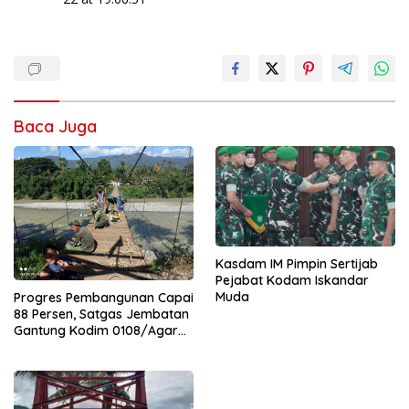
Baca Juga
Kasdam IM Pimpin Sertijab
Pejabat Kodam Iskandar
Muda
Progres Pembangunan Capai
88 Persen, Satgas Jembatan
Gantung Kodim 0108/Agara
Percepat Akses Warga Ds.
Kuning Abadi Aceh Tenggara