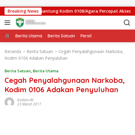
Langsung ke konten
gas Jembatan Gantung Kodim 0108/Agara Percepat Akses Warga
Breaking News
Beranda
Berita Utama
Berita Satuan
Persit
Beranda
Berita Satuan
Cegah Penyalahgunaan Narkoba,
Kodim 0106 Adakan Penyuluhan
Berita Satuan
,
Berita Utama
Cegah Penyalahgunaan Narkoba,
Kodim 0106 Adakan Penyuluhan
Kodam IM
23 Maret 2017