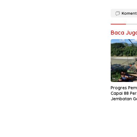
Koment
Baca Jug
Progres Pe
Capai 88 Per
Jembatan G
0108/Agara 
Warga Ds. K
Aceh Tengga