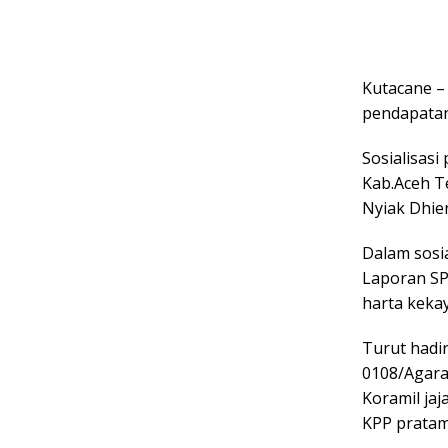
Kutacane –
pendapatan
Sosialisas
Kab.Aceh T
Nyiak Dhien
Dalam sosi
Laporan SP
harta kekay
Turut hadi
0108/Agara 
Koramil ja
KPP pratam