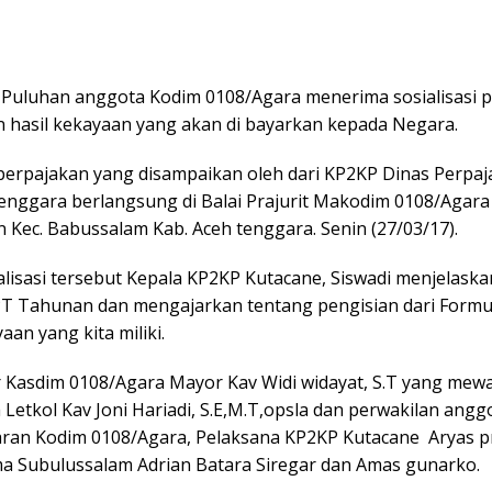
 Puluhan anggota Kodim 0108/Agara menerima sosialisasi 
 hasil kekayaan yang akan di bayarkan kepada Negara.
i perpajakan yang disampaikan oleh dari KP2KP Dinas Perpa
enggara berlangsung di Balai Prajurit Makodim 0108/Agara 
 Kec. Babussalam Kab. Aceh tenggara. Senin (27/03/17).
alisasi tersebut Kepala KP2KP Kutacane, Siswadi menjelask
T Tahunan dan mengajarkan tentang pengisian dari Formul
aan yang kita miliki.
r Kasdim 0108/Agara Mayor Kav Widi widayat, S.T yang mewa
Letkol Kav Joni Hariadi, S.E,M.T,opsla dan perwakilan anggo
jaran Kodim 0108/Agara, Pelaksana KP2KP Kutacane Aryas p
a Subulussalam Adrian Batara Siregar dan Amas gunarko.