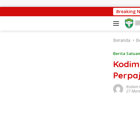
Langsung ke konten
Progres Pembangunan Capai 88 Per
Breaking 
Beranda
B
Berita Satua
Kodim
Perpa
Kodam 
27 Mare