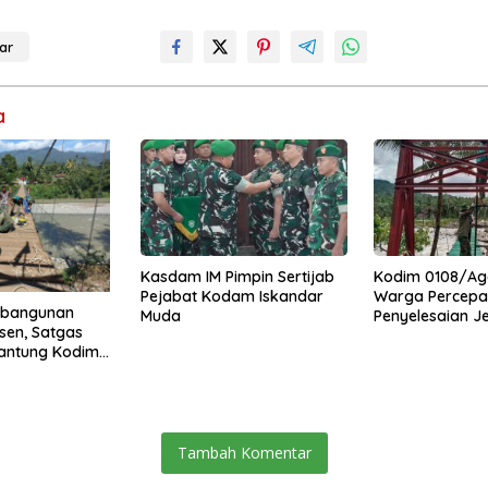
ar
a
Kasdam IM Pimpin Sertijab
Kodim 0108/Ag
Pejabat Kodam Iskandar
Warga Percepa
mbangunan
Muda
Penyelesaian 
sen, Satgas
Gantung di Ds.
antung Kodim
Mamang Aceh 
Percepat Akses
uning Abadi
ra
Tambah Komentar