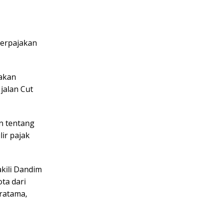
perpajakan
jakan
jalan Cut
an tentang
ir pajak
kili Dandim
ta dari
ratama,