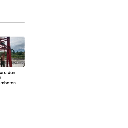
ara dan
t
Jembatan
 Jambur
Tenggara