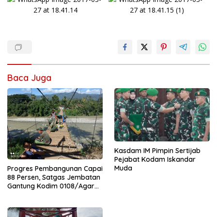
Baca Juga
Kasdam IM Pimpin Sertijab
Pejabat Kodam Iskandar
Muda
Progres Pembangunan Capai
88 Persen, Satgas Jembatan
Gantung Kodim 0108/Agara
Percepat Akses Warga Ds.
Kuning Abadi Aceh Tenggara