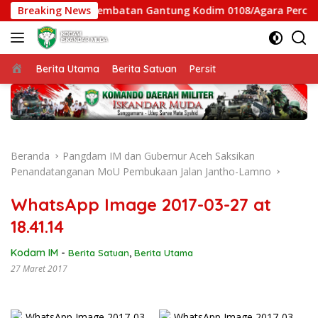
Langsung
ersen, Satgas Jembatan Gantung Kodim 0108/Agara Percepat A
Breaking News
ke
konten
Beranda
Berita Utama
Berita Satuan
Persit
Beranda
Pangdam IM dan Gubernur Aceh Saksikan
Penandatanganan MoU Pembukaan Jalan Jantho-Lamno
WhatsApp Image 2017-03-27 at
18.41.14
Kodam IM
-
Berita Satuan
,
Berita Utama
27 Maret 2017