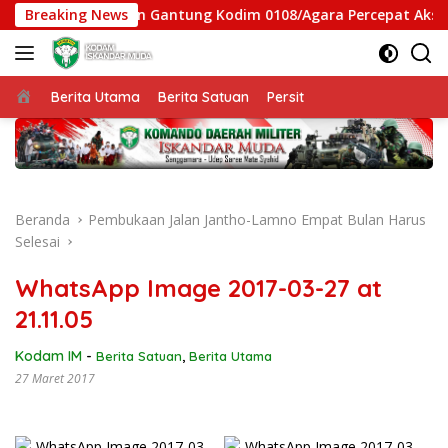
Langsung
 Satgas Jembatan Gantung Kodim 0108/Agara Percepat Akses W
Breaking News
ke
konten
Beranda
Berita Utama
Berita Satuan
Persit
Beranda
Pembukaan Jalan Jantho-Lamno Empat Bulan Harus
Selesai
WhatsApp Image 2017-03-27 at
21.11.05
Kodam IM
-
Berita Satuan
,
Berita Utama
27 Maret 2017