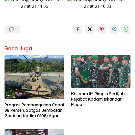
Baca Juga
Kasdam IM Pimpin Sertijab
Pejabat Kodam Iskandar
Muda
Progres Pembangunan Capai
88 Persen, Satgas Jembatan
Gantung Kodim 0108/Agara
Percepat Akses Warga Ds.
Kuning Abadi Aceh Tenggara