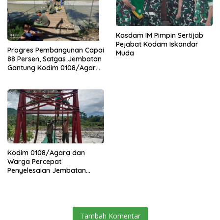
Kasdam IM Pimpin Sertijab
Pejabat Kodam Iskandar
Progres Pembangunan Capai
Muda
88 Persen, Satgas Jembatan
Gantung Kodim 0108/Agara
Percepat Akses Warga Ds.
Kuning Abadi Aceh Tenggara
Kodim 0108/Agara dan
Warga Percepat
Penyelesaian Jembatan
Gantung di Ds. Jambur
Mamang Aceh Tenggara
Tambah Komentar