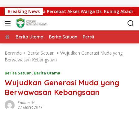
Langsung ke konten
dim 0108/Agara Percepat Akses Warga Ds. Kuning Abadi Aceh 
Breaking News
Beranda
Berita Utama
Berita Satuan
Persit
Beranda
Berita Satuan
Wujudkan Generasi Muda yang
Berwawasan Kebangsaan
Berita Satuan
,
Berita Utama
Wujudkan Generasi Muda yang
Berwawasan Kebangsaan
Kodam IM
27 Maret 2017