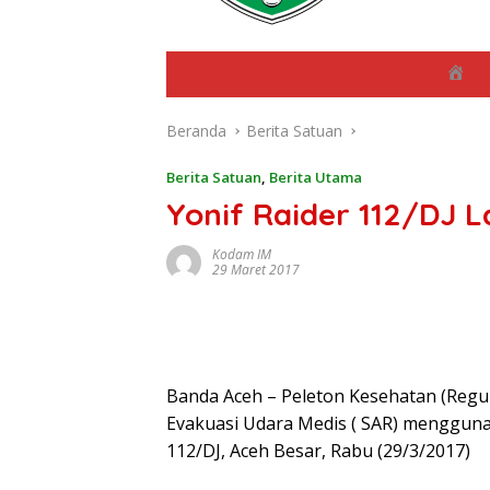
B
e
r
Beranda
Berita Satuan
a
n
d
Berita Satuan
,
Berita Utama
a
Yonif Raider 112/DJ 
Kodam IM
29 Maret 2017
Banda Aceh – Peleton Kesehatan (Regu 
Evakuasi Udara Medis ( SAR) mengguna
112/DJ, Aceh Besar, Rabu (29/3/2017)