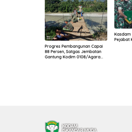
Kasdam I
Pejabat
Progres Pembangunan Capai
88 Persen, Satgas Jembatan
Gantung Kodim 0108/Agara
Percepat Akses Warga Ds.
Kuning Abadi Aceh Tenggara