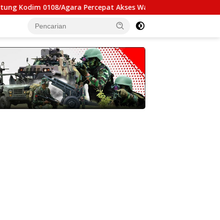
m 0108/Agara Percepat Akses Warga Ds. Kuning Abadi Aceh Te