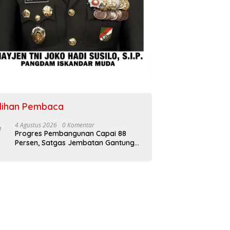
ilihan Pembaca
4 Agustus 2026
0 Komentar
Progres Pembangunan Capai 88
Persen, Satgas Jembatan Gantung
Kodim 0108/Agara Percepat Akses
Warga Ds. Kuning Abadi Aceh
Tenggara