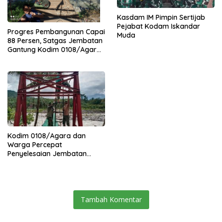
Kasdam IM Pimpin Sertijab
Pejabat Kodam Iskandar
Progres Pembangunan Capai
Muda
88 Persen, Satgas Jembatan
Gantung Kodim 0108/Agara
Percepat Akses Warga Ds.
Kuning Abadi Aceh Tenggara
Kodim 0108/Agara dan
Warga Percepat
Penyelesaian Jembatan
Gantung di Ds. Jambur
Mamang Aceh Tenggara
Tambah Komentar