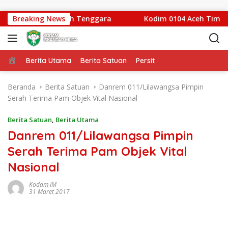
Langsung ke konten
mbur Mamang Aceh Tenggara
Breaking News
Kodim 0104 Aceh Timur Men
Beranda
Berita Utama
Berita Satuan
Persit
Beranda
Berita Satuan
Danrem 011/Lilawangsa Pimpin
Serah Terima Pam Objek Vital Nasional
Berita Satuan
,
Berita Utama
Danrem 011/Lilawangsa Pimpin
Serah Terima Pam Objek Vital
Nasional
Kodam IM
31 Maret 2017