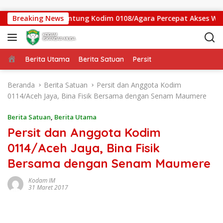
Langsung ke konten
as Jembatan Gantung Kodim 0108/Agara Percepat Akses Warga 
Breaking News
Beranda
Berita Utama
Berita Satuan
Persit
Beranda
Berita Satuan
Persit dan Anggota Kodim
0114/Aceh Jaya, Bina Fisik Bersama dengan Senam Maumere
Berita Satuan
,
Berita Utama
Persit dan Anggota Kodim
0114/Aceh Jaya, Bina Fisik
Bersama dengan Senam Maumere
Kodam IM
31 Maret 2017