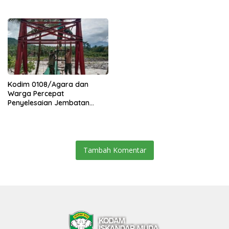
Percepat Akses Warga Ds.
Kuning Abadi Aceh Tenggara
Kodim 0108/Agara dan
Warga Percepat
Penyelesaian Jembatan
Gantung di Ds. Jambur
Mamang Aceh Tenggara
Tambah Komentar