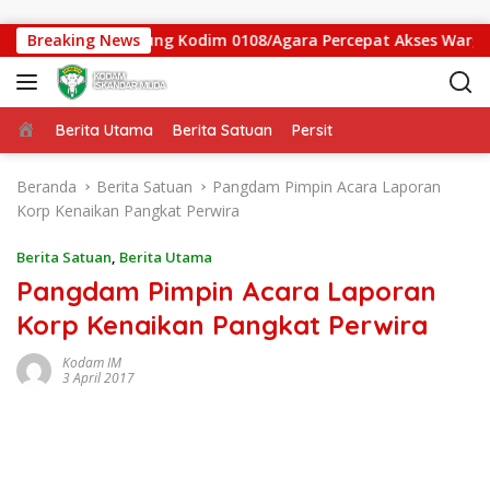
Langsung ke konten
Jembatan Gantung Kodim 0108/Agara Percepat Akses Warga Ds.
Breaking News
Beranda
Berita Utama
Berita Satuan
Persit
Beranda
Berita Satuan
Pangdam Pimpin Acara Laporan
Korp Kenaikan Pangkat Perwira
Berita Satuan
,
Berita Utama
Pangdam Pimpin Acara Laporan
Korp Kenaikan Pangkat Perwira
Kodam IM
3 April 2017