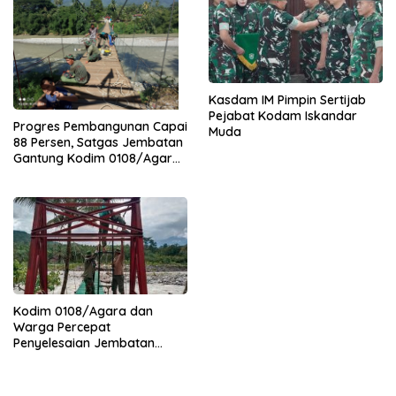
Kasdam IM Pimpin Sertijab
Pejabat Kodam Iskandar
Progres Pembangunan Capai
Muda
88 Persen, Satgas Jembatan
Gantung Kodim 0108/Agara
Percepat Akses Warga Ds.
Kuning Abadi Aceh Tenggara
Kodim 0108/Agara dan
Warga Percepat
Penyelesaian Jembatan
Gantung di Ds. Jambur
Mamang Aceh Tenggara