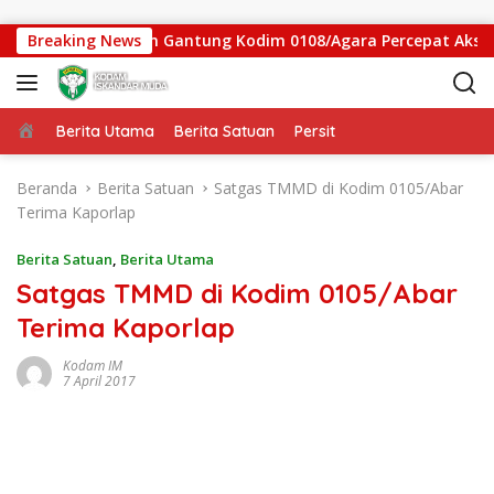
Langsung ke konten
 Satgas Jembatan Gantung Kodim 0108/Agara Percepat Akses W
Breaking News
Beranda
Berita Utama
Berita Satuan
Persit
Beranda
Berita Satuan
Satgas TMMD di Kodim 0105/Abar
Terima Kaporlap
Berita Satuan
,
Berita Utama
Satgas TMMD di Kodim 0105/Abar
Terima Kaporlap
Kodam IM
7 April 2017