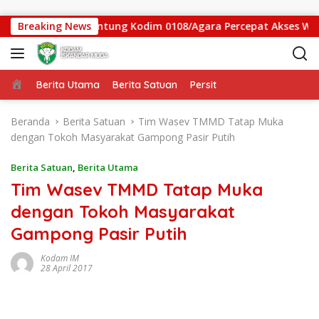
Langsung ke konten
as Jembatan Gantung Kodim 0108/Agara Percepat Akses Warga 
Breaking News
Beranda
Berita Utama
Berita Satuan
Persit
Beranda
Berita Satuan
Tim Wasev TMMD Tatap Muka
dengan Tokoh Masyarakat Gampong Pasir Putih
Berita Satuan
,
Berita Utama
Tim Wasev TMMD Tatap Muka
dengan Tokoh Masyarakat
Gampong Pasir Putih
Kodam IM
28 April 2017