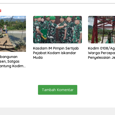
a
Kasdam IM Pimpin Sertijab
Kodim 0108/Ag
Pejabat Kodam Iskandar
Warga Percepa
mbangunan
Muda
Penyelesaian 
sen, Satgas
Gantung di Ds.
antung Kodim
Mamang Aceh 
Percepat Akses
uning Abadi
ra
Tambah Komentar