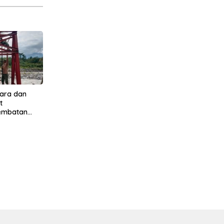
ara dan
t
Jembatan
 Jambur
Tenggara