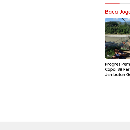
Baca Jug
Progres Pe
Capai 88 Per
Jembatan G
0108/Agara 
Warga Ds. K
Aceh Tengga