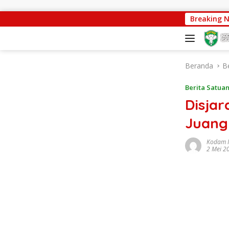
Langsung ke konten
Progres Pembangunan Capai 88 Perse
Breaking 
Beranda
B
Berita Satua
Disjar
Juang
Kodam 
2 Mei 2