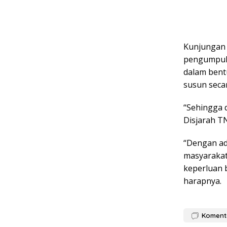
Kunjungan 
pengumpulan
dalam bent
susun secar
“Sehingga 
Disjarah TN
“Dengan ad
masyarakat
keperluan b
harapnya.
Koment