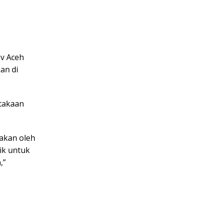
ov Aceh
an di
stakaan
akan oleh
ik untuk
,”