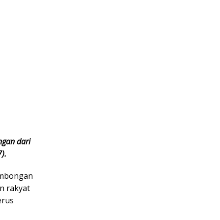
ngan dari
).
rombongan
n rakyat
erus