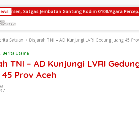
n, Satgas Jembatan Gantung Kodim 0108/Agara Percepat Akses
News
erita Satuan
Disjarah TNI – AD Kunjungi LVRI Gedung Juang 45 Pro
n
,
Berita Utama
ah TNI – AD Kunjungi LVRI Gedun
 45 Prov Aceh
IM
017