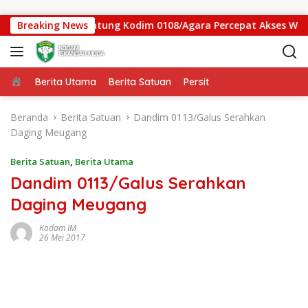
Langsung ke konten
as Jembatan Gantung Kodim 0108/Agara Percepat Akses Warga 
Breaking News
Beranda
Berita Utama
Berita Satuan
Persit
Beranda
Berita Satuan
Dandim 0113/Galus Serahkan
Daging Meugang
Berita Satuan
,
Berita Utama
Dandim 0113/Galus Serahkan
Daging Meugang
Kodam IM
26 Mei 2017