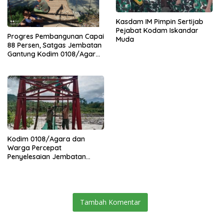
Kasdam IM Pimpin Sertijab
Pejabat Kodam Iskandar
Progres Pembangunan Capai
Muda
88 Persen, Satgas Jembatan
Gantung Kodim 0108/Agara
Percepat Akses Warga Ds.
Kuning Abadi Aceh Tenggara
Kodim 0108/Agara dan
Warga Percepat
Penyelesaian Jembatan
Gantung di Ds. Jambur
Mamang Aceh Tenggara
Tambah Komentar