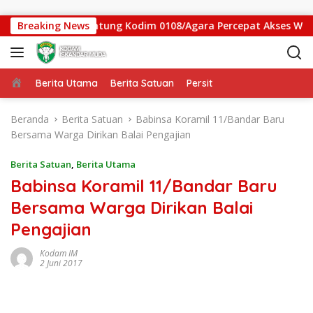
Langsung ke konten
as Jembatan Gantung Kodim 0108/Agara Percepat Akses Warga 
Breaking News
Beranda
Berita Utama
Berita Satuan
Persit
Beranda
Berita Satuan
Babinsa Koramil 11/Bandar Baru
Bersama Warga Dirikan Balai Pengajian
Berita Satuan
,
Berita Utama
Babinsa Koramil 11/Bandar Baru
Bersama Warga Dirikan Balai
Pengajian
Kodam IM
2 Juni 2017