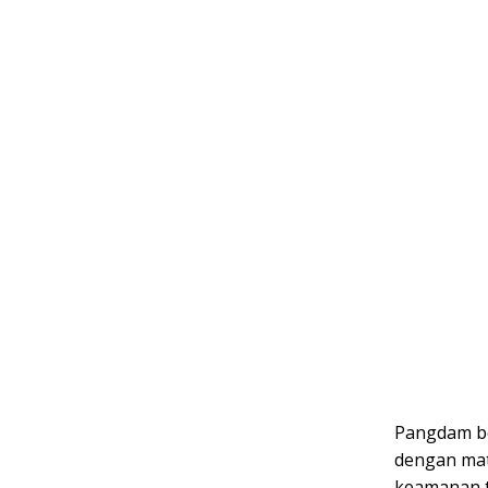
Pangdam b
dengan mat
keamanan t