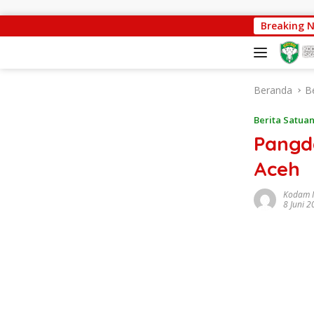
Langsung ke konten
embangunan Capai 88 Persen, Satgas Jembatan Gantung Kodim 
Breaking 
Beranda
B
Berita Satua
Pangd
Aceh
Kodam 
8 Juni 