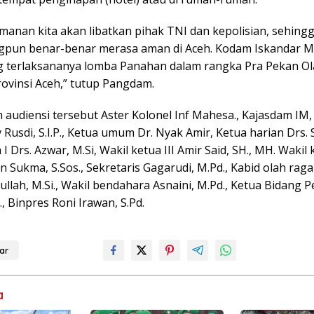
manan kita akan libatkan pihak TNI dan kepolisian, sehing
pun benar-benar merasa aman di Aceh. Kodam Iskandar M
terlaksananya lomba Panahan dalam rangka Pra Pekan O
rovinsi Aceh,” tutup Pangdam.
m audiensi tersebut Aster Kolonel Inf Mahesa., Kajasdam I
 Rusdi, S.I.P., Ketua umum Dr. Nyak Amir, Ketua harian Drs.
 I Drs. Azwar, M.Si, Wakil ketua III Amir Said, SH., MH. Waki
 Sukma, S.Sos., Sekretaris Gagarudi, M.Pd., Kabid olah raga
ifullah, M.Si., Wakil bendahara Asnaini, M.Pd., Ketua Bidang 
., Binpres Roni Irawan, S.Pd.
ar
a