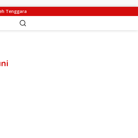
ara
Kasdam IM Pimpin Sertijab Pejabat Kodam Iskand
ni