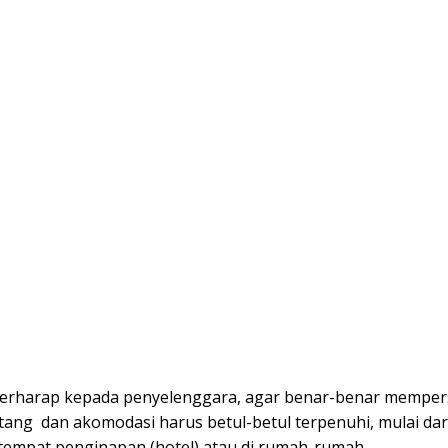
erharap kepada penyelenggara, agar benar-benar memper
ang dan akomodasi harus betul-betul terpenuhi, mulai dar
empat penginapan (hotel) atau di rumah-rumah.