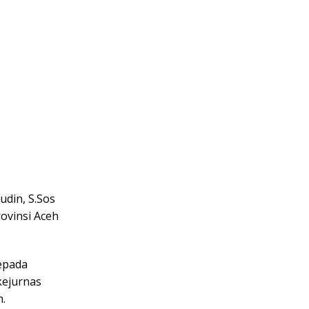
din, S.Sos
ovinsi Aceh
epada
kejurnas
n.