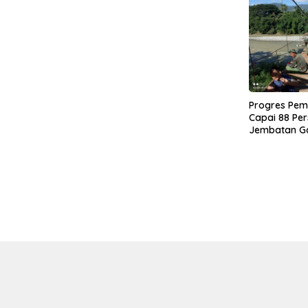
Progres Pe
Capai 88 Per
Jembatan G
0108/Agara 
Warga Ds. K
Aceh Tengga