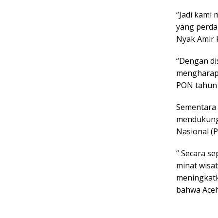
“Jadi kami
yang perdan
Nyak Amir 
“Dengan di
mengharapk
PON tahun 
Sementara 
mendukung 
Nasional (
“ Secara s
minat wisa
meningkatk
bahwa Aceh