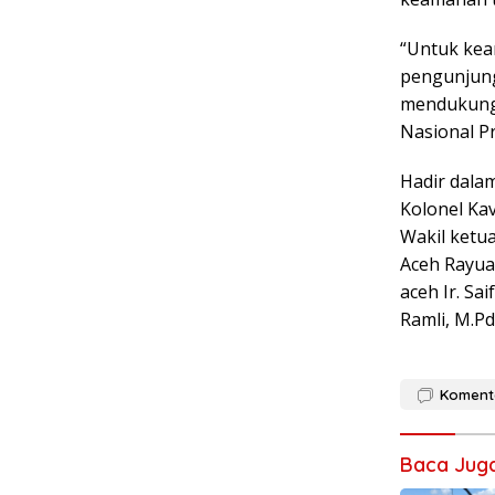
“Untuk kea
pengunjung
mendukung 
Nasional P
Hadir dala
Kolonel Kav
Wakil ketua
Aceh Rayuan
aceh Ir. Sa
Ramli, M.Pd
Koment
Baca Jug