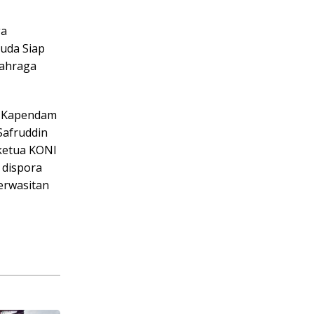
ga
uda Siap
lahraga
M, Kapendam
 Safruddin
l ketua KONI
 dispora
Perwasitan