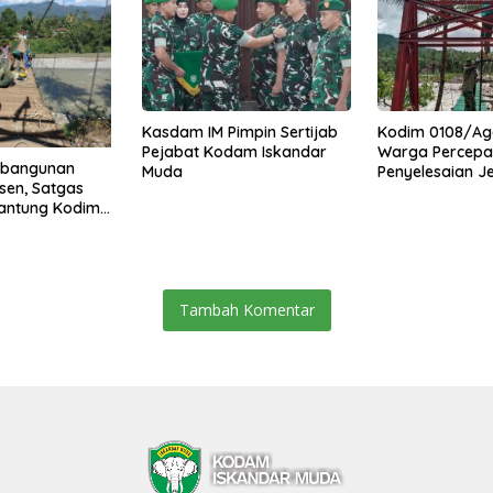
Kasdam IM Pimpin Sertijab
Kodim 0108/Ag
Pejabat Kodam Iskandar
Warga Percepa
mbangunan
Muda
Penyelesaian 
sen, Satgas
Gantung di Ds.
antung Kodim
Mamang Aceh 
Percepat Akses
uning Abadi
ra
Tambah Komentar