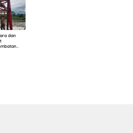
ara dan
t
Jembatan
 Jambur
Tenggara