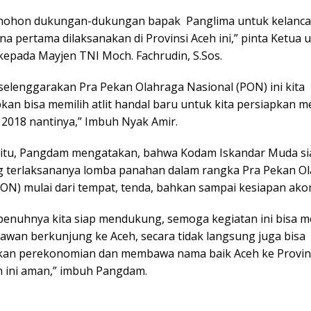
 mohon dukungan-dukungan bapak Panglima untuk kelanca
a pertama dilaksanakan di Provinsi Aceh ini,” pinta Ketua
kepada Mayjen TNI Moch. Fachrudin, S.Sos.
selenggarakan Pra Pekan Olahraga Nasional (PON) ini kita
an bisa memilih atlit handal baru untuk kita persiapkan 
2018 nantinya,” Imbuh Nyak Amir.
itu, Pangdam mengatakan, bahwa Kodam Iskandar Muda si
terlaksananya lomba panahan dalam rangka Pra Pekan O
PON) mulai dari tempat, tenda, bahkan sampai kesiapan ako
epenuhnya kita siap mendukung, semoga kegiatan ini bisa 
tawan berkunjung ke Aceh, secara tidak langsung juga bisa
an perekonomian dan membawa nama baik Aceh ke Provins
 ini aman,” imbuh Pangdam.