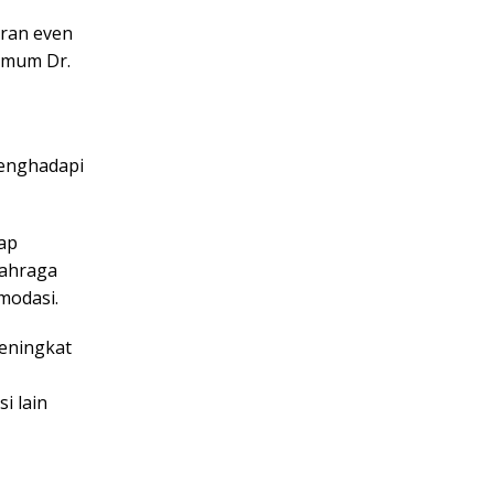
ran even
 umum Dr.
menghadapi
ap
lahraga
modasi.
meningkat
i lain