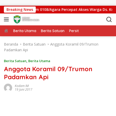
Langsung ke konten
n Gantung Kodim 0108/Agara Percepat Akses Warga Ds. Kuning
Breaking News
Beranda
Berita Utama
Berita Satuan
Persit
Beranda
Berita Satuan
Anggota Koramil 09/Trumon
Padamkan Api
Berita Satuan
,
Berita Utama
Anggota Koramil 09/Trumon
Padamkan Api
Kodam IM
19 Juni 2017