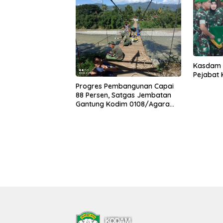
Kasdam I
Pejabat
Progres Pembangunan Capai
88 Persen, Satgas Jembatan
Gantung Kodim 0108/Agara
Percepat Akses Warga Ds.
Kuning Abadi Aceh Tenggara