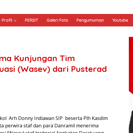
Profil
PERSIT
Galeri Foto
Pengumuman
Youtube
rima Kunjungan Tim
asi (Wasev) dari Pusterad
tkol Arh Donny Indiawan SIP beserta Plh Kasdim
ta perwira staf dan para Danramil menerima
i (Wasev) staf teritorial Angkatan Darat yang