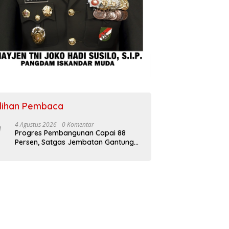
ilihan Pembaca
4 Agustus 2026
0 Komentar
Progres Pembangunan Capai 88
Persen, Satgas Jembatan Gantung
Kodim 0108/Agara Percepat Akses
Warga Ds. Kuning Abadi Aceh
Tenggara