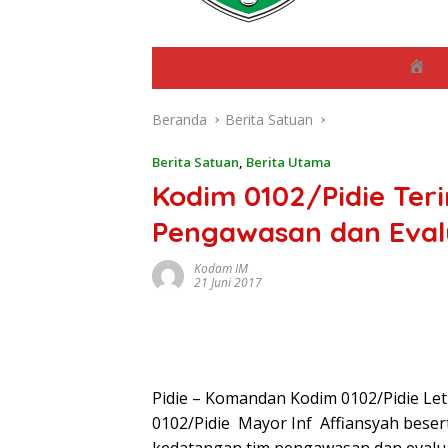
B
e
r
Beranda
Berita Satuan
a
n
d
Berita Satuan
,
Berita Utama
a
Kodim 0102/Pidie Te
Pengawasan dan Evalu
Kodam IM
21 Juni 2017
Pidie – Komandan Kodim 0102/Pidie Le
0102/Pidie Mayor Inf Affiansyah beser
kedatangan tim pengawasan dan evaluas