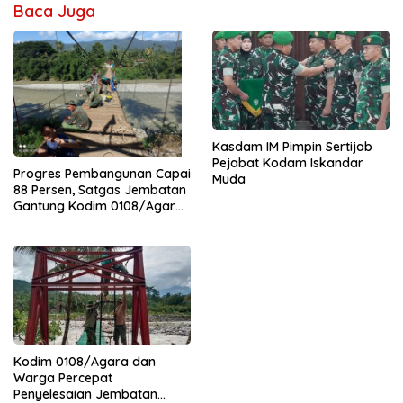
Baca Juga
Kasdam IM Pimpin Sertijab
Pejabat Kodam Iskandar
Progres Pembangunan Capai
Muda
88 Persen, Satgas Jembatan
Gantung Kodim 0108/Agara
Percepat Akses Warga Ds.
Kuning Abadi Aceh Tenggara
Kodim 0108/Agara dan
Warga Percepat
Penyelesaian Jembatan