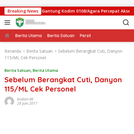
Langsung ke konten
atgas Jembatan Gantung Kodim 0108/Agara Percepat Akses War
Breaking News
Beranda
Berita Utama
Berita Satuan
Persit
Beranda
Berita Satuan
Sebelum Berangkat Cuti, Danyon
115/ML Cek Personel
Berita Satuan
,
Berita Utama
Sebelum Berangkat Cuti, Danyon
115/ML Cek Personel
Kodam IM
28 Juni 2017