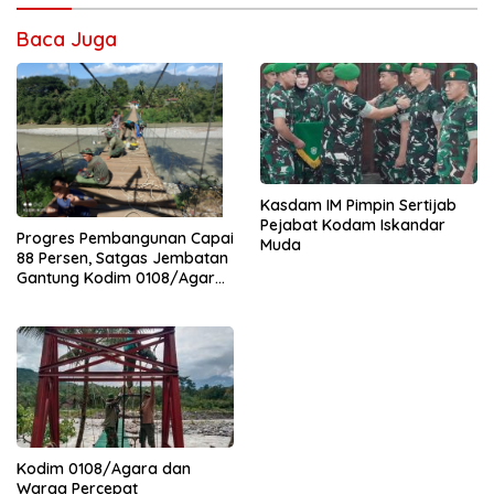
Baca Juga
Kasdam IM Pimpin Sertijab
Pejabat Kodam Iskandar
Progres Pembangunan Capai
Muda
88 Persen, Satgas Jembatan
Gantung Kodim 0108/Agara
Percepat Akses Warga Ds.
Kuning Abadi Aceh Tenggara
Kodim 0108/Agara dan
Warga Percepat