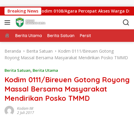
Langsung ke konten
batan Gantung Kodim 0108/Agara Percepat Akses Warga Ds. Kun
Breaking News
Beranda
Berita Utama
Berita Satuan
Persit
Beranda
Berita Satuan
Kodim 0111/Bireuen Gotong
Royong Massal Bersama Masyarakat Mendirikan Posko TMMD
Berita Satuan
,
Berita Utama
Kodim 0111/Bireuen Gotong Royong
Massal Bersama Masyarakat
Mendirikan Posko TMMD
Kodam IM
2 Juli 2017