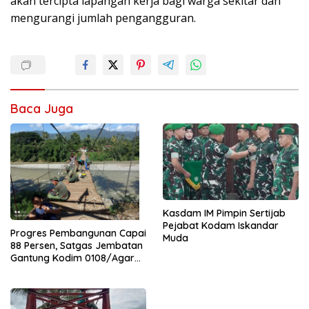
akan tercipta lapangan kerja bagi warga sekitar dan
mengurangi jumlah pengangguran.
Baca Juga
Kasdam IM Pimpin Sertijab
Pejabat Kodam Iskandar
Progres Pembangunan Capai
Muda
88 Persen, Satgas Jembatan
Gantung Kodim 0108/Agara
Percepat Akses Warga Ds.
Kuning Abadi Aceh Tenggara