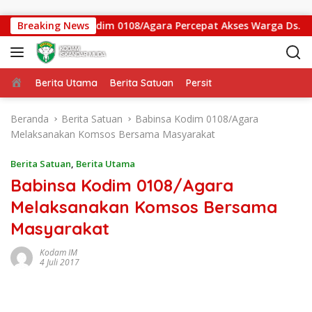
Langsung ke konten
tan Gantung Kodim 0108/Agara Percepat Akses Warga Ds. Kuni
Breaking News
Beranda
Berita Utama
Berita Satuan
Persit
Beranda
Berita Satuan
Babinsa Kodim 0108/Agara
Melaksanakan Komsos Bersama Masyarakat
Berita Satuan
,
Berita Utama
Babinsa Kodim 0108/Agara
Melaksanakan Komsos Bersama
Masyarakat
Kodam IM
4 Juli 2017