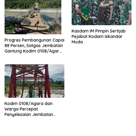
Kasdam IM Pimpin Sertijab
Pejabat Kodam Iskandar
Progres Pembangunan Capai
Muda
88 Persen, Satgas Jembatan
Gantung Kodim 0108/Agara
Percepat Akses Warga Ds.
Kuning Abadi Aceh Tenggara
Kodim 0108/Agara dan
Warga Percepat
Penyelesaian Jembatan
Gantung di Ds. Jambur
Mamang Aceh Tenggara