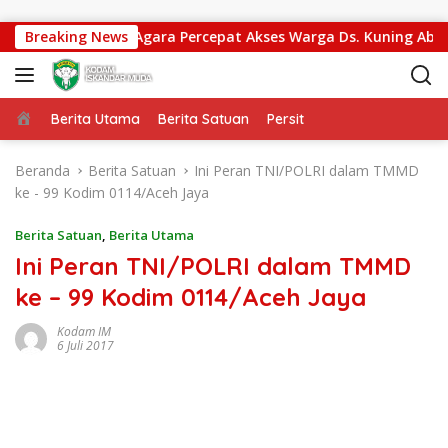
Langsung ke konten
ng Kodim 0108/Agara Percepat Akses Warga Ds. Kuning Abadi 
Breaking News
Beranda
Berita Utama
Berita Satuan
Persit
Beranda
Berita Satuan
Ini Peran TNI/POLRI dalam TMMD
ke - 99 Kodim 0114/Aceh Jaya
Berita Satuan
,
Berita Utama
Ini Peran TNI/POLRI dalam TMMD
ke – 99 Kodim 0114/Aceh Jaya
Kodam IM
6 Juli 2017