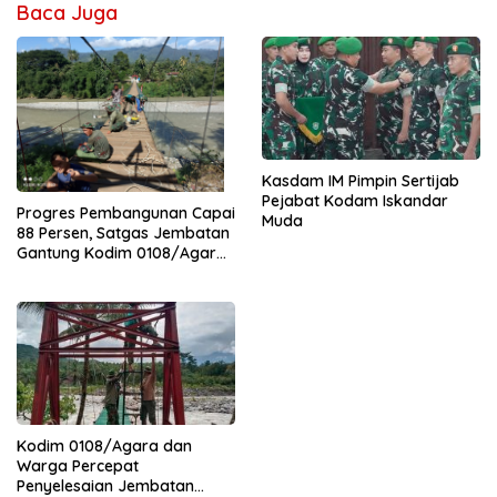
Baca Juga
Kasdam IM Pimpin Sertijab
Pejabat Kodam Iskandar
Progres Pembangunan Capai
Muda
88 Persen, Satgas Jembatan
Gantung Kodim 0108/Agara
Percepat Akses Warga Ds.
Kuning Abadi Aceh Tenggara
Kodim 0108/Agara dan
Warga Percepat
Penyelesaian Jembatan