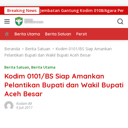
Langsung ke konten
 Persen, Satgas Jembatan Gantung Kodim 0108/Agara Percepat 
Breaking News
Beranda
Berita Utama
Berita Satuan
Persit
Beranda
Berita Satuan
Kodim 0101/BS Siap Amankan
Pelantikan Bupati dan Wakil Bupati Aceh Besar
Berita Satuan
,
Berita Utama
Kodim 0101/BS Siap Amankan
Pelantikan Bupati dan Wakil Bupati
Aceh Besar
Kodam IM
9 Juli 2017