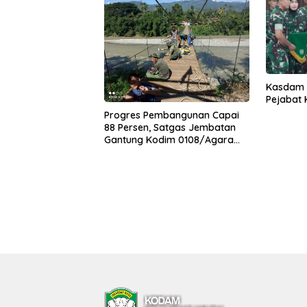
Kasdam I
Pejabat
Progres Pembangunan Capai
88 Persen, Satgas Jembatan
Gantung Kodim 0108/Agara
Percepat Akses Warga Ds.
Kuning Abadi Aceh Tenggara