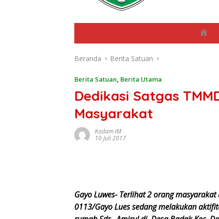
B
e
r
Beranda
Berita Satuan
a
n
d
Berita Satuan
,
Berita Utama
a
Dedikasi Satgas TM
Masyarakat
Kodam IM
10 Juli 2017
Gayo Luwes- Terlihat 2 orang masyarakat
0113/Gayo Lues sedang melakukan aktifita
rumah Sdr. Amirul di Desa Badak Kec. Da