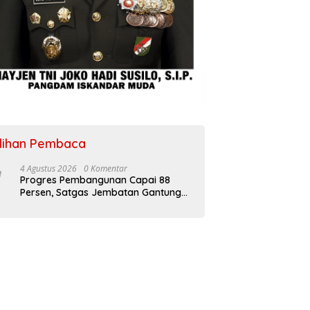
ilihan Pembaca
4 Agustus 2026
0 Komentar
Progres Pembangunan Capai 88
Persen, Satgas Jembatan Gantung
Kodim 0108/Agara Percepat Akses
Warga Ds. Kuning Abadi Aceh
Tenggara