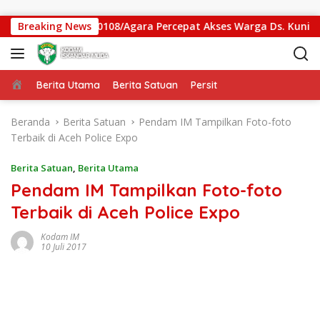
Langsung ke konten
antung Kodim 0108/Agara Percepat Akses Warga Ds. Kuning Ab
Breaking News
Beranda
Berita Utama
Berita Satuan
Persit
Beranda
Berita Satuan
Pendam IM Tampilkan Foto-foto
Terbaik di Aceh Police Expo
Berita Satuan
,
Berita Utama
Pendam IM Tampilkan Foto-foto
Terbaik di Aceh Police Expo
Kodam IM
10 Juli 2017