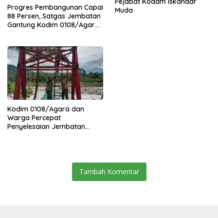
Pejabat Kodam Iskandar
Progres Pembangunan Capai
Muda
88 Persen, Satgas Jembatan
Gantung Kodim 0108/Agara
Percepat Akses Warga Ds.
Kuning Abadi Aceh Tenggara
Kodim 0108/Agara dan
Warga Percepat
Penyelesaian Jembatan
Gantung di Ds. Jambur
Mamang Aceh Tenggara
Tambah Komentar