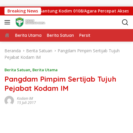
Langsung ke konten
tgas Jembatan Gantung Kodim 0108/Agara Percepat Akses Warg
Breaking News
Beranda
Berita Utama
Berita Satuan
Persit
Beranda
Berita Satuan
Pangdam Pimpim Sertijab Tujuh
Pejabat Kodam IM
Berita Satuan
,
Berita Utama
Pangdam Pimpim Sertijab Tujuh
Pejabat Kodam IM
Kodam IM
15 Juli 2017