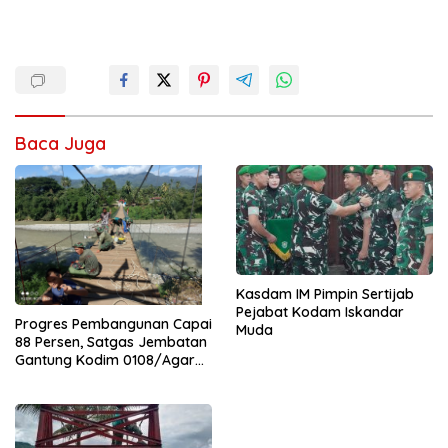
Baca Juga
Kasdam IM Pimpin Sertijab
Pejabat Kodam Iskandar
Progres Pembangunan Capai
Muda
88 Persen, Satgas Jembatan
Gantung Kodim 0108/Agara
Percepat Akses Warga Ds.
Kuning Abadi Aceh Tenggara