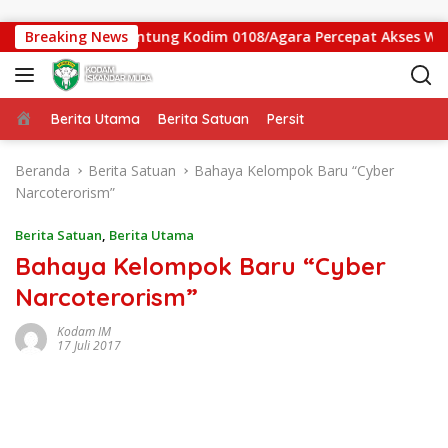
Langsung ke konten
as Jembatan Gantung Kodim 0108/Agara Percepat Akses Warga 
Breaking News
Beranda
Berita Utama
Berita Satuan
Persit
Beranda
Berita Satuan
Bahaya Kelompok Baru “Cyber
Narcoterorism”
Berita Satuan
,
Berita Utama
Bahaya Kelompok Baru “Cyber
Narcoterorism”
Kodam IM
17 Juli 2017