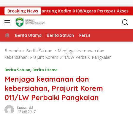
Langsung ke konten
tgas Jembatan Gantung Kodim 0108/Agara Percepat Akses Warg
Breaking News
Beranda
Berita Utama
Berita Satuan
Persit
Beranda
Berita Satuan
Menjaga keamanan dan
kebersiahan, Prajurit Korem 011/LW Perbaiki Pangkalan
Berita Satuan
,
Berita Utama
Menjaga keamanan dan
kebersiahan, Prajurit Korem
011/LW Perbaiki Pangkalan
Kodam IM
17 Juli 2017