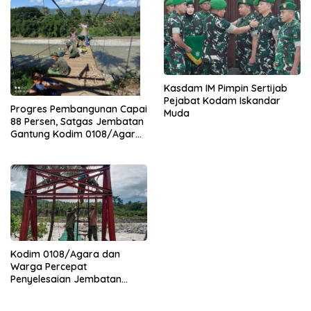
Kasdam IM Pimpin Sertijab
Pejabat Kodam Iskandar
Progres Pembangunan Capai
Muda
88 Persen, Satgas Jembatan
Gantung Kodim 0108/Agara
Percepat Akses Warga Ds.
Kuning Abadi Aceh Tenggara
Kodim 0108/Agara dan
Warga Percepat
Penyelesaian Jembatan
Gantung di Ds. Jambur
Mamang Aceh Tenggara