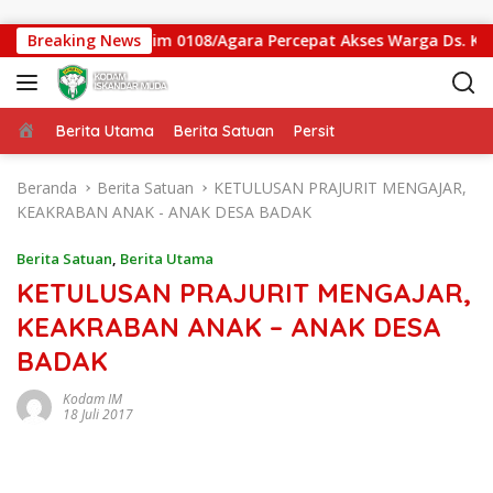
Langsung ke konten
an Gantung Kodim 0108/Agara Percepat Akses Warga Ds. Kunin
Breaking News
Beranda
Berita Utama
Berita Satuan
Persit
Beranda
Berita Satuan
KETULUSAN PRAJURIT MENGAJAR,
KEAKRABAN ANAK - ANAK DESA BADAK
Berita Satuan
,
Berita Utama
KETULUSAN PRAJURIT MENGAJAR,
KEAKRABAN ANAK – ANAK DESA
BADAK
Kodam IM
18 Juli 2017