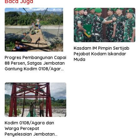
Baca Juga
Kasdam IM Pimpin Sertijab
Pejabat Kodam Iskandar
Progres Pembangunan Capai
Muda
88 Persen, Satgas Jembatan
Gantung Kodim 0108/Agara
Percepat Akses Warga Ds.
Kuning Abadi Aceh Tenggara
Kodim 0108/Agara dan
Warga Percepat
Penyelesaian Jembatan
Gantung di Ds. Jambur