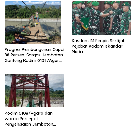
Kasdam IM Pimpin Sertijab
Pejabat Kodam Iskandar
Progres Pembangunan Capai
Muda
88 Persen, Satgas Jembatan
Gantung Kodim 0108/Agara
Percepat Akses Warga Ds.
Kuning Abadi Aceh Tenggara
Kodim 0108/Agara dan
Warga Percepat
Penyelesaian Jembatan
Gantung di Ds. Jambur
Mamang Aceh Tenggara