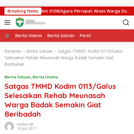
Langsung ke konten
an Gantung Kodim 0108/Agara Percepat Akses Warga Ds. Kunin
Breaking News
Beranda
Berita Utama
Berita Satuan
Persit
Beranda
Berita Satuan
Satgas TMMD Kodim 0113/Galus
Selesaikan Rehab Meunasah Warga Badak Semakin Giat
Beribadah
Berita Satuan
,
Berita Utama
Satgas TMMD Kodim 0113/Galus
Selesaikan Rehab Meunasah
Warga Badak Semakin Giat
Beribadah
Kodam IM
18 Juli 2017