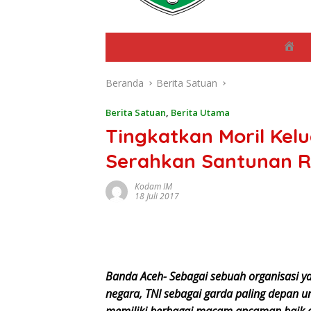
B
e
r
Beranda
Berita Satuan
a
n
d
Berita Satuan
,
Berita Utama
a
Tingkatkan Moril Kel
Serahkan Santunan R
Kodam IM
18 Juli 2017
Banda Aceh- Sebagai sebuah organisasi y
negara, TNI sebagai garda paling depan
memiliki berbagai macam ancaman baik 