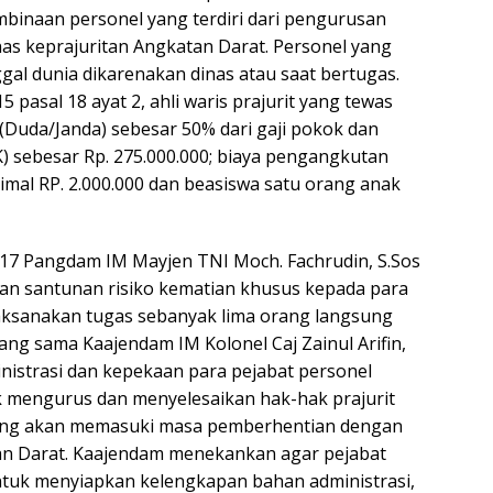
mbinaan personel yang terdiri dari pengurusan
as keprajuritan Angkatan Darat. Personel yang
al dunia dikarenakan dinas atau saat bertugas.
 pasal 18 ayat 2, ahli waris prajurit yang tewas
Duda/Janda) sebesar 50% dari gaji pokok dan
) sebesar Rp. 275.000.000; biaya pengangkutan
imal RP. 2.000.000 dan beasiswa satu orang anak
 2017 Pangdam IM Mayjen TNI Moch. Fachrudin, S.Sos
kan santunan risiko kematian khusus kepada para
elaksanakan tugas sebanyak lima orang langsung
ang sama Kaajendam IM Kolonel Caj Zainul Arifin,
inistrasi dan kepekaan para pejabat personel
k mengurus dan menyelesaikan hak-hak prajurit
yang akan memasuki masa pemberhentian dengan
tan Darat. Kaajendam menekankan agar pejabat
untuk menyiapkan kelengkapan bahan administrasi,