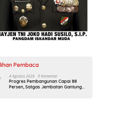
ilihan Pembaca
4 Agustus 2026
0 Komentar
Progres Pembangunan Capai 88
Persen, Satgas Jembatan Gantung
Kodim 0108/Agara Percepat Akses
Warga Ds. Kuning Abadi Aceh
Tenggara