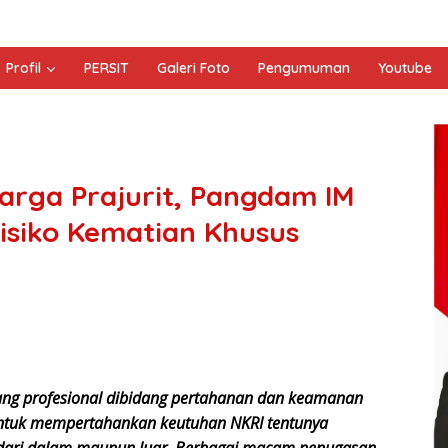
Profil
PERSIT
Galeri Foto
Pengumuman
Youtube
uarga Prajurit, Pangdam IM
isiko Kematian Khusus
ang profesional dibidang pertahanan dan keamanan
 untuk mempertahankan keutuhan NKRI tentunya
dari dalam maupun luar. Berbagai macam penugasan