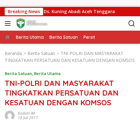
Langsung ke konten
t Akses Warga Ds. Kuning Abadi Aceh Tenggara
Breaking News
Kasdam
Beranda
Berita Utama
Berita Satuan
Persit
Beranda
Berita Satuan
TNI-POLRI DAN MASYARAKAT
TINGKATKAN PERSATUAN DAN KESATUAN DENGAN KOMSOS
Berita Satuan
,
Berita Utama
TNI-POLRI DAN MASYARAKAT
TINGKATKAN PERSATUAN DAN
KESATUAN DENGAN KOMSOS
Kodam IM
18 Juli 2017