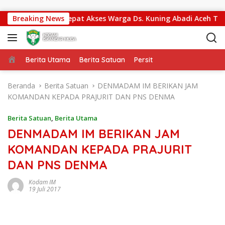
Langsung ke konten
108/Agara Percepat Akses Warga Ds. Kuning Abadi Aceh Tengg
Breaking News
Beranda
Berita Utama
Berita Satuan
Persit
Beranda
Berita Satuan
DENMADAM IM BERIKAN JAM
KOMANDAN KEPADA PRAJURIT DAN PNS DENMA
Berita Satuan
,
Berita Utama
DENMADAM IM BERIKAN JAM
KOMANDAN KEPADA PRAJURIT
DAN PNS DENMA
Kodam IM
19 Juli 2017