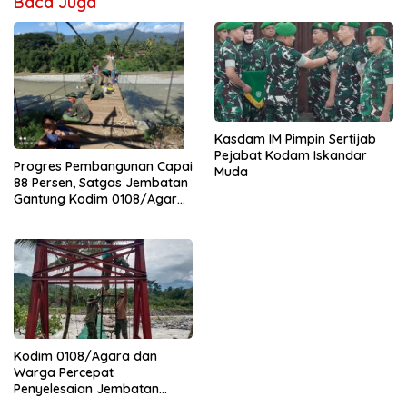
Baca Juga
Kasdam IM Pimpin Sertijab
Pejabat Kodam Iskandar
Progres Pembangunan Capai
Muda
88 Persen, Satgas Jembatan
Gantung Kodim 0108/Agara
Percepat Akses Warga Ds.
Kuning Abadi Aceh Tenggara
Kodim 0108/Agara dan
Warga Percepat
Penyelesaian Jembatan
Gantung di Ds. Jambur