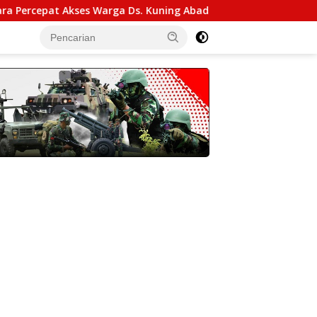
t Akses Warga Ds. Kuning Abadi Aceh Tenggara
Kasdam