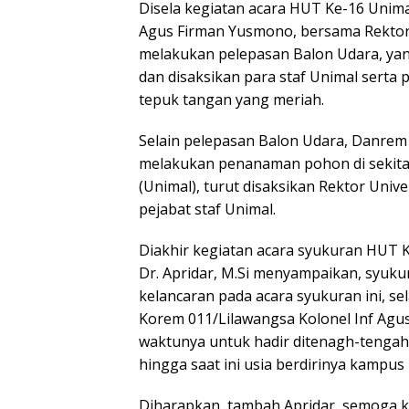
Disela kegiatan acara HUT Ke-16 Unima
Agus Firman Yusmono, bersama Rektor Un
melakukan pelepasan Balon Udara, yang
dan disaksikan para staf Unimal serta
tepuk tangan yang meriah.
Selain pelepasan Balon Udara, Danrem
melakukan penanaman pohon di sekita
(Unimal), turut disaksikan Rektor Univer
pejabat staf Unimal.
Diakhir kegiatan acara syukuran HUT K
Dr. Apridar, M.Si menyampaikan, syukur
kelancaran pada acara syukuran ini, 
Korem 011/Lilawangsa Kolonel Inf Agu
waktunya untuk hadir ditenagh-tengah
hingga saat ini usia berdirinya kampu
Diharapkan, tambah Apridar, semoga k