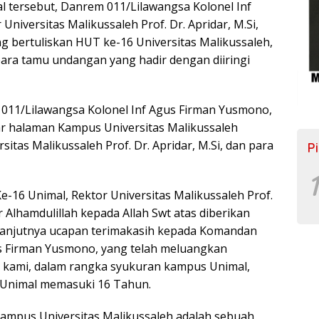
l tersebut, Danrem 011/Lilawangsa Kolonel Inf
iversitas Malikussaleh Prof. Dr. Apridar, M.Si,
 bertuliskan HUT ke-16 Universitas Malikussaleh,
 para tamu undangan yang hadir dengan diiringi
 011/Lilawangsa Kolonel Inf Agus Firman Yusmono,
r halaman Kampus Universitas Malikussaleh
sitas Malikussaleh Prof. Dr. Apridar, M.Si, dan para
P
1
e-16 Unimal, Rektor Universitas Malikussaleh Prof.
 Alhamdulillah kepada Allah Swt atas diberikan
selanjutnya ucapan terimakasih kepada Komandan
s Firman Yusmono, yang telah meluangkan
 kami, dalam rangka syukuran kampus Unimal,
s Unimal memasuki 16 Tahun.
ampus Universitas Malikussaleh adalah sebuah