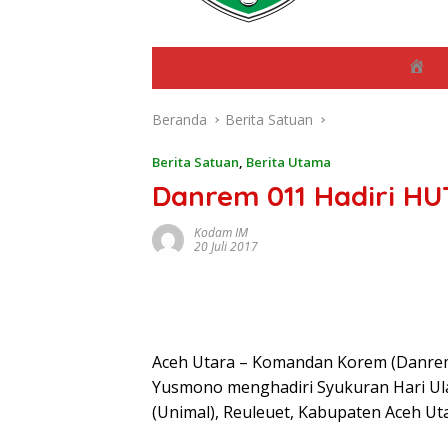
B
e
r
Beranda
Berita Satuan
a
n
d
Berita Satuan
,
Berita Utama
a
Danrem 011 Hadiri HU
Kodam IM
20 Juli 2017
Aceh Utara – Komandan Korem (Danrem)
Yusmono menghadiri Syukuran Hari Ula
(Unimal), Reuleuet, Kabupaten Aceh Uta