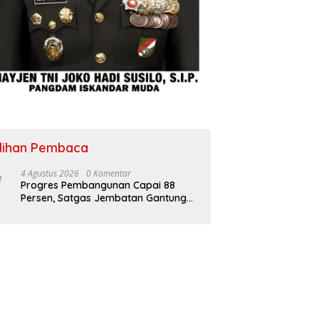
ilihan Pembaca
4 Agustus 2026
0 Komentar
Progres Pembangunan Capai 88
Persen, Satgas Jembatan Gantung
Kodim 0108/Agara Percepat Akses
Warga Ds. Kuning Abadi Aceh
Tenggara