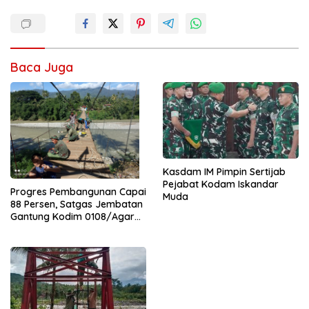
Baca Juga
Kasdam IM Pimpin Sertijab
Pejabat Kodam Iskandar
Progres Pembangunan Capai
Muda
88 Persen, Satgas Jembatan
Gantung Kodim 0108/Agara
Percepat Akses Warga Ds.
Kuning Abadi Aceh Tenggara