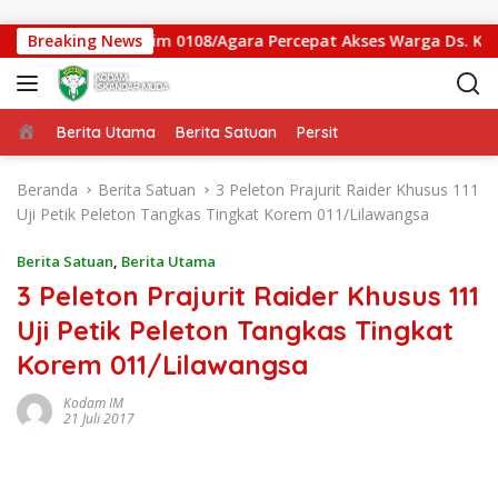
Langsung ke konten
an Gantung Kodim 0108/Agara Percepat Akses Warga Ds. Kuning
Breaking News
Beranda
Berita Utama
Berita Satuan
Persit
Beranda
Berita Satuan
3 Peleton Prajurit Raider Khusus 111
Uji Petik Peleton Tangkas Tingkat Korem 011/Lilawangsa
Berita Satuan
,
Berita Utama
3 Peleton Prajurit Raider Khusus 111
Uji Petik Peleton Tangkas Tingkat
Korem 011/Lilawangsa
Kodam IM
21 Juli 2017