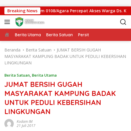
Langsung ke konten
n Gantung Kodim 0108/Agara Percepat Akses Warga Ds. Kuning
Breaking News
Beranda
Berita Utama
Berita Satuan
Persit
Beranda
Berita Satuan
JUMAT BERSIH GUGAH
MASYARAKAT KAMPUNG BADAK UNTUK PEDULI KEBERSIHAN
LINGKUNGAN
Berita Satuan
,
Berita Utama
JUMAT BERSIH GUGAH
MASYARAKAT KAMPUNG BADAK
UNTUK PEDULI KEBERSIHAN
LINGKUNGAN
Kodam IM
21 Juli 2017