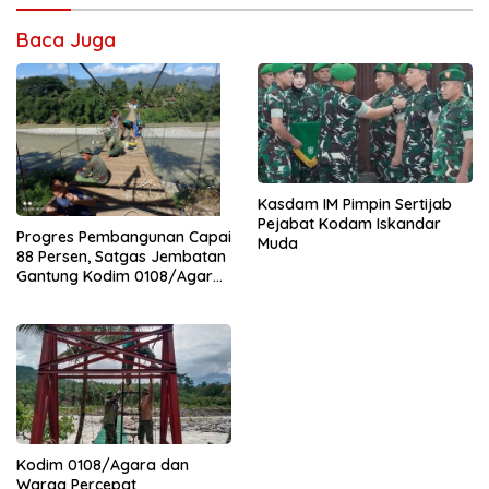
Baca Juga
Kasdam IM Pimpin Sertijab
Pejabat Kodam Iskandar
Progres Pembangunan Capai
Muda
88 Persen, Satgas Jembatan
Gantung Kodim 0108/Agara
Percepat Akses Warga Ds.
Kuning Abadi Aceh Tenggara
Kodim 0108/Agara dan
Warga Percepat