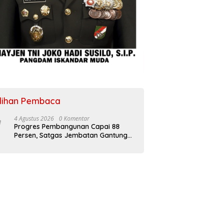
ilihan Pembaca
4 Agustus 2026
0 Komentar
Progres Pembangunan Capai 88
Persen, Satgas Jembatan Gantung
Kodim 0108/Agara Percepat Akses
Warga Ds. Kuning Abadi Aceh
Tenggara