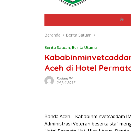
B
e
r
Beranda
Berita Satuan
a
n
d
Berita Satuan
,
Berita Utama
a
Kababinminvetcaddam
Aceh di Hotel Permat
Kodam IM
24 Juli 2017
Banda Aceh – Kababinminvetcaddam IM
Administrasi Veteran beserta staf meng
Hotel Permata Hati Ulee Lheue, Banda A