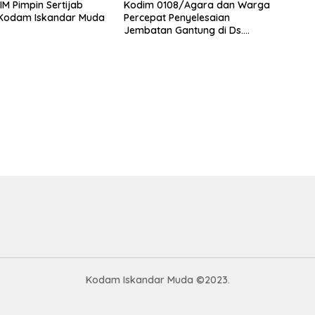
M Pimpin Sertijab
Kodim 0108/Agara dan Warga
 Kodam Iskandar Muda
Percepat Penyelesaian
Jembatan Gantung di Ds.
Jambur Mamang Aceh
Tenggara
Kodam Iskandar Muda ©2023.