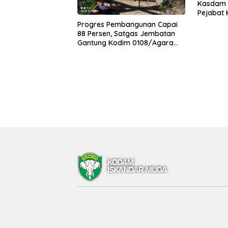
Kasdam I
Pejabat
Progres Pembangunan Capai
88 Persen, Satgas Jembatan
Gantung Kodim 0108/Agara
Percepat Akses Warga Ds.
Kuning Abadi Aceh Tenggara