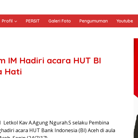
Profil
PERSIT
Galeri Foto
Pengumuman
Youtube
 IM Hadiri acara HUT BI
a Hati
 Letkol Kav A.Agung Ngurah.S selaku Pembina
hadiri acara HUT Bank Indonesia (BI) Aceh di aula
ceh, Senin (24/7/17).