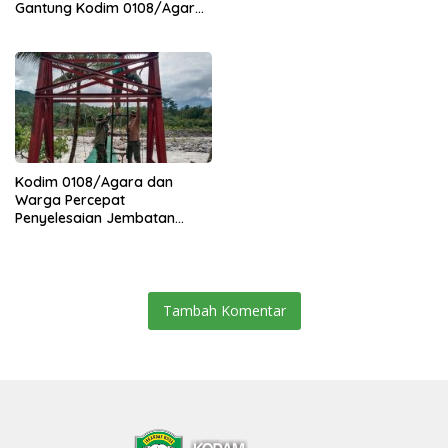
Gantung Kodim 0108/Agara
Percepat Akses Warga Ds.
Kuning Abadi Aceh Tenggara
Kodim 0108/Agara dan
Warga Percepat
Penyelesaian Jembatan
Gantung di Ds. Jambur
Mamang Aceh Tenggara
Tambah Komentar