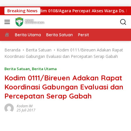
Langsung ke konten
an Gantung Kodim 0108/Agara Percepat Akses Warga Ds. Kunin
Breaking News
Beranda
Berita Utama
Berita Satuan
Persit
Beranda
Berita Satuan
Kodim 0111/Bireuen Adakan Rapat
Koordinasi Gabungan Evaluasi dan Percepatan Serap Gabah
Berita Satuan
,
Berita Utama
Kodim 0111/Bireuen Adakan Rapat
Koordinasi Gabungan Evaluasi dan
Percepatan Serap Gabah
Kodam IM
25 Juli 2017