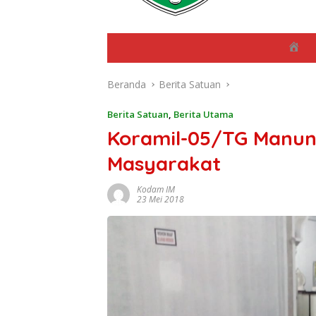
B
e
r
Beranda
Berita Satuan
a
n
d
Berita Satuan
,
Berita Utama
a
Koramil-05/TG Manu
Masyarakat
Kodam IM
23 Mei 2018