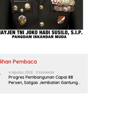
ilihan Pembaca
4 Agustus 2026
0 Komentar
Progres Pembangunan Capai 88
Persen, Satgas Jembatan Gantung
Kodim 0108/Agara Percepat Akses
Warga Ds. Kuning Abadi Aceh
Tenggara