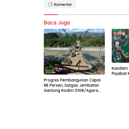
Komentar
Baca Juga
Kasdam I
Pejabat
Progres Pembangunan Capai
88 Persen, Satgas Jembatan
Gantung Kodim 0108/Agara
Percepat Akses Warga Ds.
Kuning Abadi Aceh Tenggara