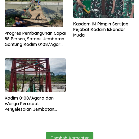
Kasdam IM Pimpin Sertijab
Pejabat Kodam Iskandar
Progres Pembangunan Capai
Muda
88 Persen, Satgas Jembatan
Gantung Kodim 0108/Agara
Percepat Akses Warga Ds.
Kuning Abadi Aceh Tenggara
Kodim 0108/Agara dan
Warga Percepat
Penyelesaian Jembatan
Gantung di Ds. Jambur
Mamang Aceh Tenggara
Tambah Komentar