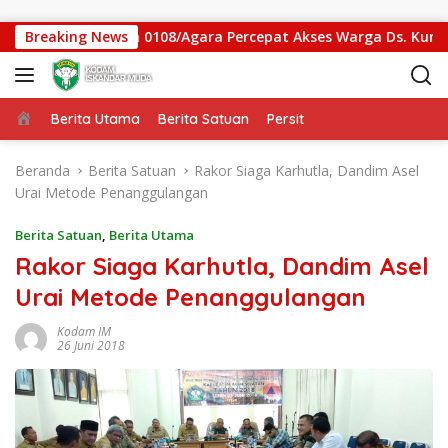
Langsung ke konten
antung Kodim 0108/Agara Percepat Akses Warga Ds. Kuning Ab
Breaking News
Beranda
Berita Utama
Berita Satuan
Persit
Beranda
Berita Satuan
Rakor Siaga Karhutla, Dandim Asel
Urai Metode Penanggulangan
Berita Satuan
,
Berita Utama
Rakor Siaga Karhutla, Dandim Asel
Urai Metode Penanggulangan
Kodam IM
26 Juni 2018