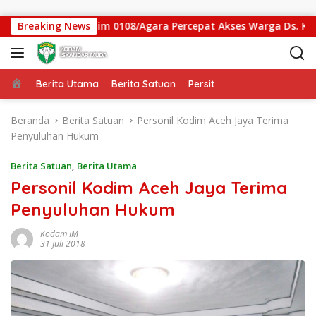
Langsung ke konten
 Gantung Kodim 0108/Agara Percepat Akses Warga Ds. Kuning 
Breaking News
Beranda
Berita Utama
Berita Satuan
Persit
Beranda
Berita Satuan
Personil Kodim Aceh Jaya Terima
Penyuluhan Hukum
Berita Satuan
,
Berita Utama
Personil Kodim Aceh Jaya Terima
Penyuluhan Hukum
Kodam IM
31 Juli 2018