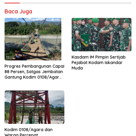
Baca Juga
Kasdam IM Pimpin Sertijab
Pejabat Kodam Iskandar
Progres Pembangunan Capai
Muda
88 Persen, Satgas Jembatan
Gantung Kodim 0108/Agara
Percepat Akses Warga Ds.
Kuning Abadi Aceh Tenggara
Kodim 0108/Agara dan
Warga Percepat