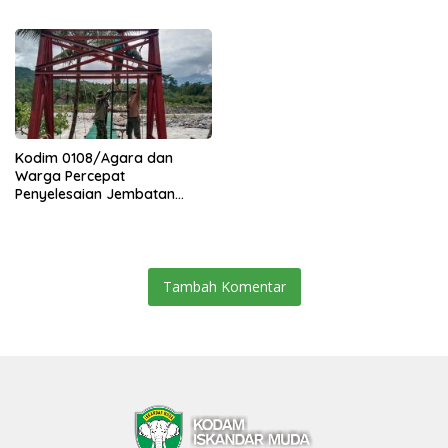
Percepat Akses Warga Ds.
Kuning Abadi Aceh Tenggara
Kodim 0108/Agara dan
Warga Percepat
Penyelesaian Jembatan
Gantung di Ds. Jambur
Mamang Aceh Tenggara
Tambah Komentar