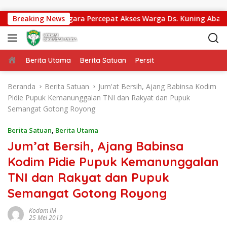
Langsung ke konten
 Kodim 0108/Agara Percepat Akses Warga Ds. Kuning Abadi Ace
Breaking News
Beranda
Berita Utama
Berita Satuan
Persit
Beranda
Berita Satuan
Jum'at Bersih, Ajang Babinsa Kodim
Pidie Pupuk Kemanunggalan TNI dan Rakyat dan Pupuk
Semangat Gotong Royong
Berita Satuan
,
Berita Utama
Jum’at Bersih, Ajang Babinsa
Kodim Pidie Pupuk Kemanunggalan
TNI dan Rakyat dan Pupuk
Semangat Gotong Royong
Kodam IM
25 Mei 2019