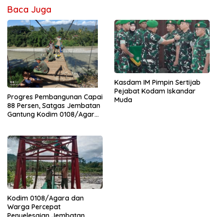
Baca Juga
Kasdam IM Pimpin Sertijab
Pejabat Kodam Iskandar
Progres Pembangunan Capai
Muda
88 Persen, Satgas Jembatan
Gantung Kodim 0108/Agara
Percepat Akses Warga Ds.
Kuning Abadi Aceh Tenggara
Kodim 0108/Agara dan
Warga Percepat
Penyelesaian Jembatan