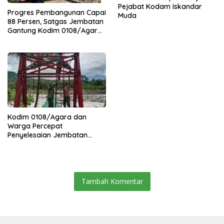
Pejabat Kodam Iskandar
Progres Pembangunan Capai
Muda
88 Persen, Satgas Jembatan
Gantung Kodim 0108/Agara
Percepat Akses Warga Ds.
Kuning Abadi Aceh Tenggara
Kodim 0108/Agara dan
Warga Percepat
Penyelesaian Jembatan
Gantung di Ds. Jambur
Mamang Aceh Tenggara
Tambah Komentar