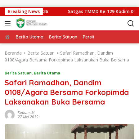
Langsung ke konten
gdam IM Cup 2026
Breaking News
Satgas TMMD Ke-129 Kodim 0102/Pidi
Beranda
Berita Utama
Berita Satuan
Persit
Beranda
Berita Satuan
Safari Ramadhan, Dandim
0108/Agara Bersama Forkopimda Laksanakan Buka Bersama
Berita Satuan
,
Berita Utama
Safari Ramadhan, Dandim
0108/Agara Bersama Forkopimda
Laksanakan Buka Bersama
Kodam IM
27 Mei 2019