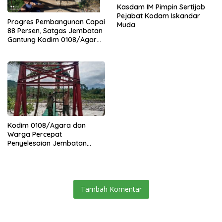
Kasdam IM Pimpin Sertijab
Pejabat Kodam Iskandar
Progres Pembangunan Capai
Muda
88 Persen, Satgas Jembatan
Gantung Kodim 0108/Agara
Percepat Akses Warga Ds.
Kuning Abadi Aceh Tenggara
Kodim 0108/Agara dan
Warga Percepat
Penyelesaian Jembatan
Gantung di Ds. Jambur
Mamang Aceh Tenggara
Tambah Komentar