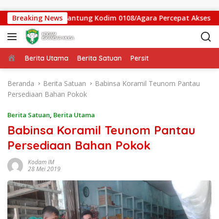
Langsung ke konten
gas Jembatan Gantung Kodim 0108/Agara Percepat Akses Warga 
Breaking News
Beranda
Berita Utama
Berita Satuan
Persit
Beranda
Berita Satuan
Babinsa Koramil Teunom Pantau
Persediaan Bahan Pokok
Berita Satuan
,
Berita Utama
Babinsa Koramil Teunom Pantau
Persediaan Bahan Pokok
Kodam IM
28 Mei 2019