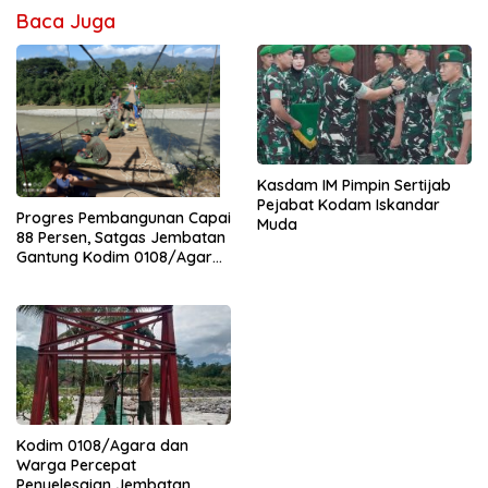
Baca Juga
Kasdam IM Pimpin Sertijab
Pejabat Kodam Iskandar
Progres Pembangunan Capai
Muda
88 Persen, Satgas Jembatan
Gantung Kodim 0108/Agara
Percepat Akses Warga Ds.
Kuning Abadi Aceh Tenggara
Kodim 0108/Agara dan
Warga Percepat
Penyelesaian Jembatan