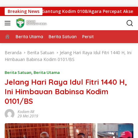
Langsung ke konten
gas Jembatan Gantung Kodim 0108/Agara Percepat Akses Warga
Breaking News
Beranda
Berita Utama
Berita Satuan
Persit
Beranda
Berita Satuan
Jelang Hari Raya Idul Fitri 1440 H, Ini
Himbauan Babinsa Kodim 0101/BS
Berita Satuan
,
Berita Utama
Jelang Hari Raya Idul Fitri 1440 H,
Ini Himbauan Babinsa Kodim
0101/BS
Kodam IM
29 Mei 2019