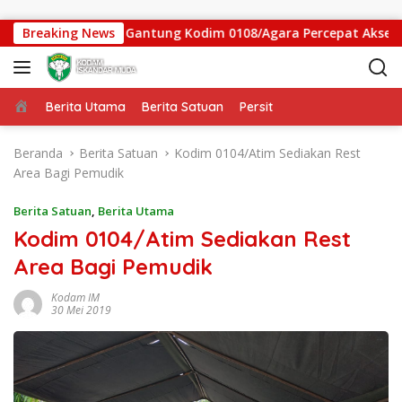
Langsung ke konten
tgas Jembatan Gantung Kodim 0108/Agara Percepat Akses Warg
Breaking News
Beranda
Berita Utama
Berita Satuan
Persit
Beranda
Berita Satuan
Kodim 0104/Atim Sediakan Rest
Area Bagi Pemudik
Berita Satuan
,
Berita Utama
Kodim 0104/Atim Sediakan Rest
Area Bagi Pemudik
Kodam IM
30 Mei 2019