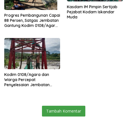
Kasdam IM Pimpin Sertijab
Pejabat Kodam Iskandar
Progres Pembangunan Capai
Muda
88 Persen, Satgas Jembatan
Gantung Kodim 0108/Agara
Percepat Akses Warga Ds.
Kuning Abadi Aceh Tenggara
Kodim 0108/Agara dan
Warga Percepat
Penyelesaian Jembatan
Gantung di Ds. Jambur
Mamang Aceh Tenggara
Tambah Komentar