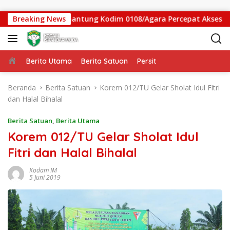
Langsung ke konten
gas Jembatan Gantung Kodim 0108/Agara Percepat Akses Warga
Breaking News
Beranda
Berita Utama
Berita Satuan
Persit
Beranda
Berita Satuan
Korem 012/TU Gelar Sholat Idul Fitri
dan Halal Bihalal
Berita Satuan
,
Berita Utama
Korem 012/TU Gelar Sholat Idul
Fitri dan Halal Bihalal
Kodam IM
5 Juni 2019