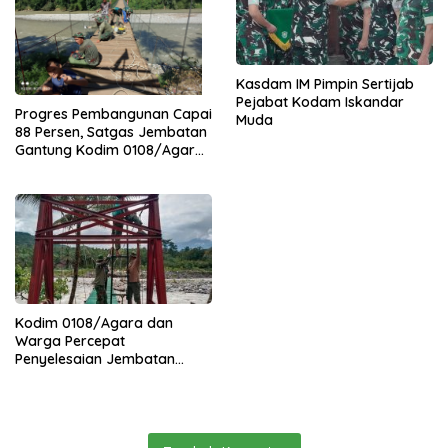
Kasdam IM Pimpin Sertijab
Pejabat Kodam Iskandar
Progres Pembangunan Capai
Muda
88 Persen, Satgas Jembatan
Gantung Kodim 0108/Agara
Percepat Akses Warga Ds.
Kuning Abadi Aceh Tenggara
Kodim 0108/Agara dan
Warga Percepat
Penyelesaian Jembatan
Gantung di Ds. Jambur
Mamang Aceh Tenggara